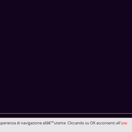
esperienza di navigazione allâ€™utente. Cliccando su OK acconsenti all'
uso