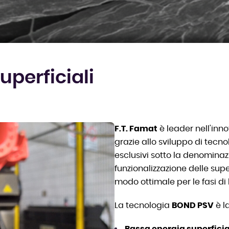
uperficiali
F.T. Famat
è leader nell'inn
grazie allo sviluppo di tecn
esclusivi sotto la denomina
funzionalizzazione delle supe
modo ottimale per le fasi di
La tecnologia
BOND PSV
è l
Bassa energia superficia