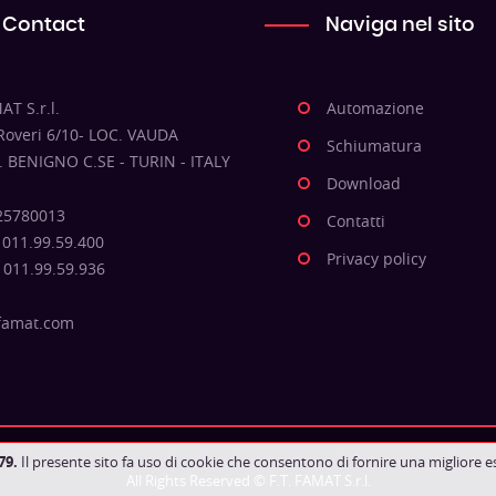
Contact
Naviga nel sito
AT S.r.l.
Automazione
 Roveri 6/10- LOC. VAUDA
Schiumatura
. BENIGNO C.SE - TURIN - ITALY
Download
025780013
Contatti
 011.99.59.400
Privacy policy
 011.99.59.936
famat.com
79.
Il presente sito fa uso di cookie che consentono di fornire una migliore 
All Rights Reserved © F.T. FAMAT S.r.l.