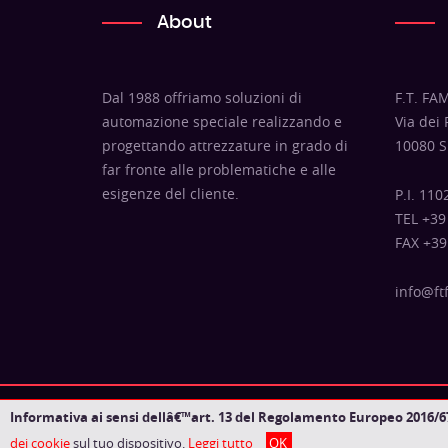
About
Dal 1988 offriamo soluzioni di
F.T. FAM
automazione speciale realizzando e
Via dei
progettando attrezzature in grado di
10080 S
far fronte alle problematiche e alle
esigenze del cliente.
P.I. 11
TEL +39
FAX +39
info@ft
Informativa ai sensi dellâ€™art. 13 del Regolamento Europeo 2016/6
dei cookie
sul tuo dispositivo.
Leggi tutto
OK