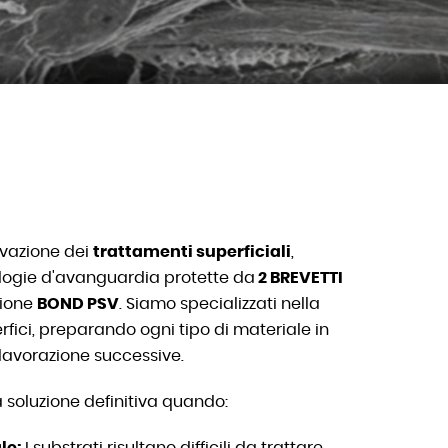
ovazione dei
trattamenti superficiali
,
ologie d'avanguardia protette da
2 BREVETTI
zione
BOND PSV
. Siamo specializzati nella
rfici, preparando ogni tipo di materiale in
 lavorazione successive.
a soluzione definitiva quando:
le:
I substrati risultano difficili da trattare